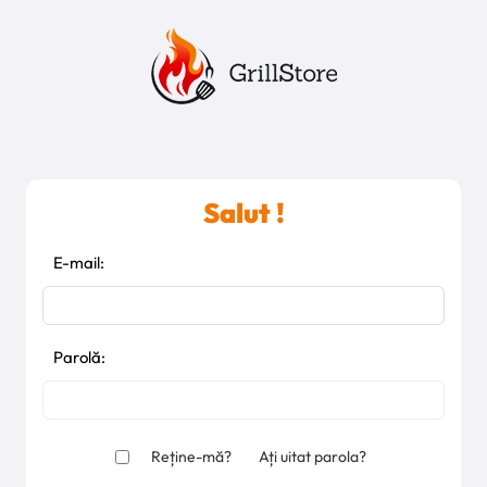
Salut !
E-mail:
Parolă:
Reține-mă?
Ați uitat parola?