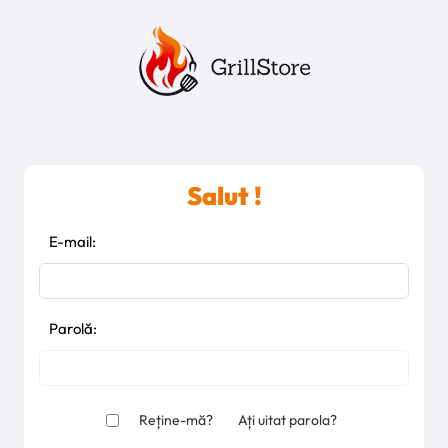
Salut !
E-mail:
Parolă:
Reține-mă?
Ați uitat parola?