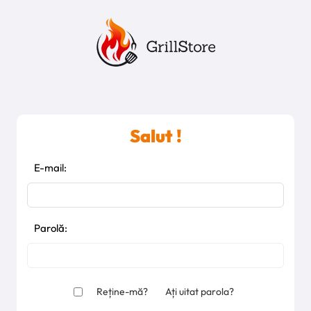
Salut !
E-mail:
Parolă:
Reține-mă?
Ați uitat parola?